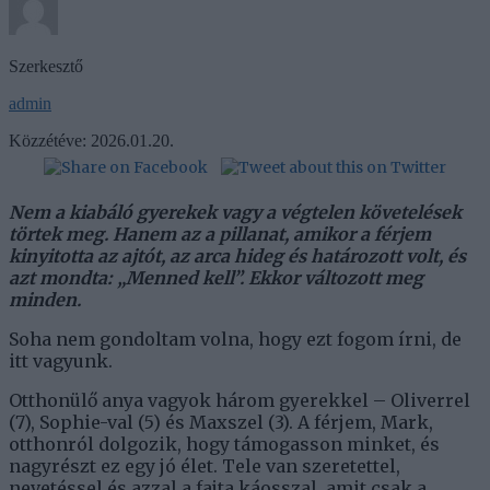
Szerkesztő
admin
Közzétéve:
2026.01.20.
Nem a kiabáló gyerekek vagy a végtelen követelések
törtek meg. Hanem az a pillanat, amikor a férjem
kinyitotta az ajtót, az arca hideg és határozott volt, és
azt mondta: „Menned kell”. Ekkor változott meg
minden.
Soha nem gondoltam volna, hogy ezt fogom írni, de
itt vagyunk.
Otthonülő anya vagyok három gyerekkel – Oliverrel
(7), Sophie-val (5) és Maxszel (3). A férjem, Mark,
otthonról dolgozik, hogy támogasson minket, és
nagyrészt ez egy jó élet. Tele van szeretettel,
nevetéssel és azzal a fajta káosszal, amit csak a