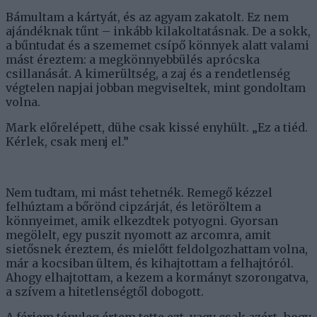
Bámultam a kártyát, és az agyam zakatolt. Ez nem
ajándéknak tűnt – inkább kilakoltatásnak. De a sokk,
a bűntudat és a szememet csípő könnyek alatt valami
mást éreztem: a megkönnyebbülés aprócska
csillanását. A kimerültség, a zaj és a rendetlenség
végtelen napjai jobban megviseltek, mint gondoltam
volna.
Mark előrelépett, dühe csak kissé enyhült. „Ez a tiéd.
Kérlek, csak menj el.”
Nem tudtam, mi mást tehetnék. Remegő kézzel
felhúztam a bőrönd cipzárját, és letöröltem a
könnyeimet, amik elkezdtek potyogni. Gyorsan
megölelt, egy puszit nyomott az arcomra, amit
sietősnek éreztem, és mielőtt feldolgozhattam volna,
már a kocsiban ültem, és kihajtottam a felhajtóról.
Ahogy elhajtottam, a kezem a kormányt szorongatva,
a szívem a hitetlenségtől dobogott.