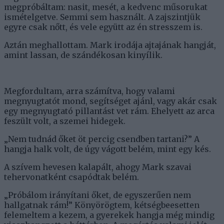
megpróbáltam: nasit, mesét, a kedvenc műsorukat
ismételgetve. Semmi sem használt. A zajszintjük
egyre csak nőtt, és vele együtt az én stresszem is.
Aztán meghallottam. Mark irodája ajtajának hangját,
amint lassan, de szándékosan kinyílik.
Megfordultam, arra számítva, hogy valami
megnyugtatót mond, segítséget ajánl, vagy akár csak
egy megnyugtató pillantást vet rám. Ehelyett az arca
feszült volt, a szemei hidegek.
„Nem tudnád őket öt percig csendben tartani?” A
hangja halk volt, de úgy vágott belém, mint egy kés.
A szívem hevesen kalapált, ahogy Mark szavai
tehervonatként csapódtak belém.
„Próbálom irányítani őket, de egyszerűen nem
hallgatnak rám!” Könyörögtem, kétségbeesetten
felemeltem a kezem, a gyerekek hangja még mindig