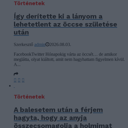
Történetek
Így derítette ki a lányom a
lehetetlent az öccse születése
után
Szerkesztő
admin
2026.08.03.
FacebookTwitter Hónapokig várta az öccsét… de amikor
meglátta, olyat kiáltott, amit nem hagyhattam figyelmen kívül.
A...
Történetek
A balesetem után a férjem
hagyta, hogy az anyja
összecsomagolja a holmimat