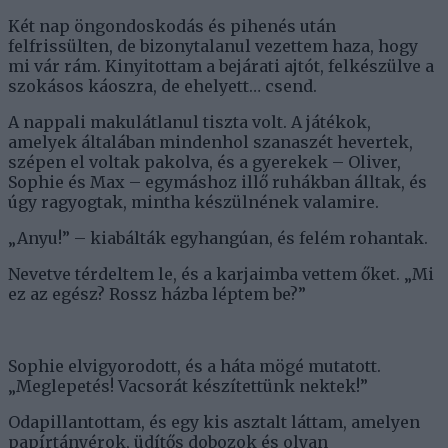
Két nap öngondoskodás és pihenés után
felfrissülten, de bizonytalanul vezettem haza, hogy
mi vár rám. Kinyitottam a bejárati ajtót, felkészülve a
szokásos káoszra, de ehelyett… csend.
A nappali makulátlanul tiszta volt. A játékok,
amelyek általában mindenhol szanaszét hevertek,
szépen el voltak pakolva, és a gyerekek – Oliver,
Sophie és Max – egymáshoz illő ruhákban álltak, és
úgy ragyogtak, mintha készülnének valamire.
„Anyu!” – kiabálták egyhangúan, és felém rohantak.
Nevetve térdeltem le, és a karjaimba vettem őket. „Mi
ez az egész? Rossz házba léptem be?”
Sophie elvigyorodott, és a háta mögé mutatott.
„Meglepetés! Vacsorát készítettünk nektek!”
Odapillantottam, és egy kis asztalt láttam, amelyen
papírtányérok, üdítős dobozok és olyan