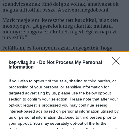
szendvicseknek tűnő dolgok voltak, amelyeket ők
maguk állítottak össze. A szívem megdobbant.
Mark megjelent, keresztbe tett karokkal, büszkén
mosolyogva. „A gyerekek meg akarták mutatni,
mennyire nagyra értékelnek téged. Egész nap ezt
terveztük.”
Felálltam, és könnyeim azzal fenyegettek, hogy
kicsordulnak. „Ezt mind értem tettétek?”
kep-vilag.hu -
Do Not Process My Personal
Information
„Hát persze!” Oliver felkiáltott, a mellkasát
büszkeségtől felfújva. „Boldoggá akartunk tenni
If you wish to opt-out of the sale, sharing to third parties, or
téged.”
processing of your personal or sensitive information for
targeted advertising by us, please use the below opt-out
Mark odasétált hozzám, és lágy ölelésbe húzott.
section to confirm your selection. Please note that after your
„Szükséged volt egy kis szünetre, Mia. Nekem pedig
opt-out request is processed you may continue seeing
arra volt szükségem, hogy megtanítsam a
interest-based ads based on personal information utilized by
gyerekeknek, hogyan értékeljenek mindent, amit
us or personal information disclosed to third parties prior to
teszel.”
your opt-out. You may separately opt-out of the further