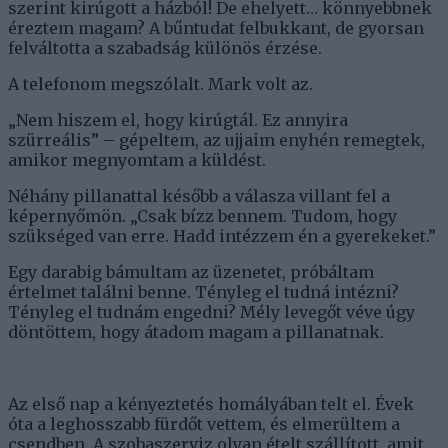
szerint kirúgott a házból! De ehelyett… könnyebbnek
éreztem magam? A bűntudat felbukkant, de gyorsan
felváltotta a szabadság különös érzése.
A telefonom megszólalt. Mark volt az.
„Nem hiszem el, hogy kirúgtál. Ez annyira
szürreális” – gépeltem, az ujjaim enyhén remegtek,
amikor megnyomtam a küldést.
Néhány pillanattal később a válasza villant fel a
képernyőmön. „Csak bízz bennem. Tudom, hogy
szükséged van erre. Hadd intézzem én a gyerekeket.”
Egy darabig bámultam az üzenetet, próbáltam
értelmet találni benne. Tényleg el tudná intézni?
Tényleg el tudnám engedni? Mély levegőt véve úgy
döntöttem, hogy átadom magam a pillanatnak.
Az első nap a kényeztetés homályában telt el. Évek
óta a leghosszabb fürdőt vettem, és elmerültem a
csendben. A szobaszerviz olyan ételt szállított, amit