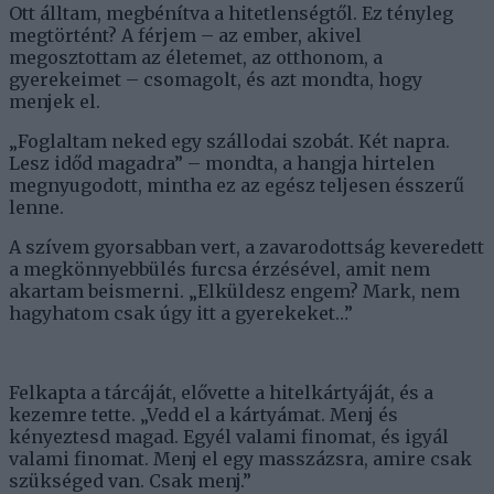
Ott álltam, megbénítva a hitetlenségtől. Ez tényleg
megtörtént? A férjem – az ember, akivel
megosztottam az életemet, az otthonom, a
gyerekeimet – csomagolt, és azt mondta, hogy
menjek el.
„Foglaltam neked egy szállodai szobát. Két napra.
Lesz időd magadra” – mondta, a hangja hirtelen
megnyugodott, mintha ez az egész teljesen ésszerű
lenne.
A szívem gyorsabban vert, a zavarodottság keveredett
a megkönnyebbülés furcsa érzésével, amit nem
akartam beismerni. „Elküldesz engem? Mark, nem
hagyhatom csak úgy itt a gyerekeket…”
Felkapta a tárcáját, elővette a hitelkártyáját, és a
kezemre tette. „Vedd el a kártyámat. Menj és
kényeztesd magad. Egyél valami finomat, és igyál
valami finomat. Menj el egy masszázsra, amire csak
szükséged van. Csak menj.”