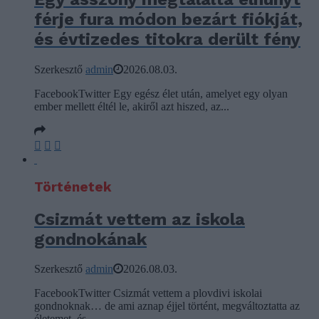
férje fura módon bezárt fiókját,
és évtizedes titokra derült fény
Szerkesztő
admin
2026.08.03.
FacebookTwitter Egy egész élet után, amelyet egy olyan
ember mellett éltél le, akiről azt hiszed, az...
Történetek
Csizmát vettem az iskola
gondnokának
Szerkesztő
admin
2026.08.03.
FacebookTwitter Csizmát vettem a plovdivi iskolai
gondnoknak… de ami aznap éjjel történt, megváltoztatta az
életemet, és...