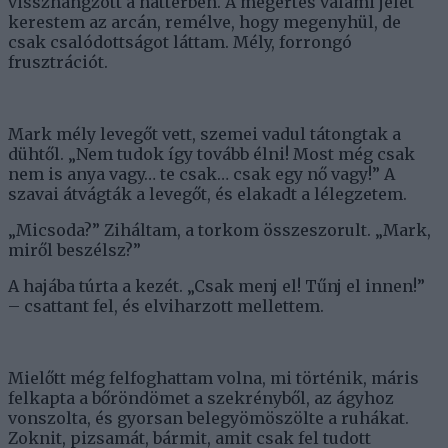
visszhangzott a háttérben. A megértés valami jelét
kerestem az arcán, remélve, hogy megenyhül, de
csak csalódottságot láttam. Mély, forrongó
frusztrációt.
Mark mély levegőt vett, szemei vadul tátongtak a
dühtől. „Nem tudok így tovább élni! Most még csak
nem is anya vagy… te csak… csak egy nő vagy!” A
szavai átvágták a levegőt, és elakadt a lélegzetem.
„Micsoda?” Ziháltam, a torkom összeszorult. „Mark,
miről beszélsz?”
A hajába túrta a kezét. „Csak menj el! Tűnj el innen!”
– csattant fel, és elviharzott mellettem.
Mielőtt még felfoghattam volna, mi történik, máris
felkapta a bőröndömet a szekrényből, az ágyhoz
vonszolta, és gyorsan belegyömöszölte a ruhákat.
Zoknit, pizsamát, bármit, amit csak fel tudott