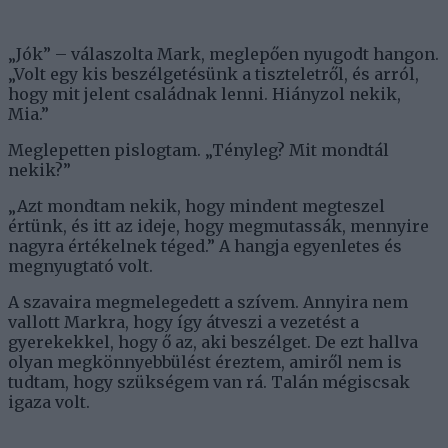
„Jók” – válaszolta Mark, meglepően nyugodt hangon.
„Volt egy kis beszélgetésünk a tiszteletről, és arról,
hogy mit jelent családnak lenni. Hiányzol nekik,
Mia.”
Meglepetten pislogtam. „Tényleg? Mit mondtál
nekik?”
„Azt mondtam nekik, hogy mindent megteszel
értünk, és itt az ideje, hogy megmutassák, mennyire
nagyra értékelnek téged.” A hangja egyenletes és
megnyugtató volt.
A szavaira megmelegedett a szívem. Annyira nem
vallott Markra, hogy így átveszi a vezetést a
gyerekekkel, hogy ő az, aki beszélget. De ezt hallva
olyan megkönnyebbülést éreztem, amiről nem is
tudtam, hogy szükségem van rá. Talán mégiscsak
igaza volt.