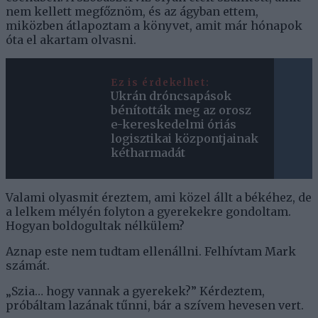
nem kellett megfőznöm, és az ágyban ettem,
miközben átlapoztam a könyvet, amit már hónapok
óta el akartam olvasni.
Ez is érdekelhet:
Ukrán dróncsapások
bénították meg az orosz
e-kereskedelmi óriás
logisztikai központjainak
kétharmadát
Valami olyasmit éreztem, ami közel állt a békéhez, de
a lelkem mélyén folyton a gyerekekre gondoltam.
Hogyan boldogultak nélkülem?
Aznap este nem tudtam ellenállni. Felhívtam Mark
számát.
„Szia… hogy vannak a gyerekek?” Kérdeztem,
próbáltam lazának tűnni, bár a szívem hevesen vert.