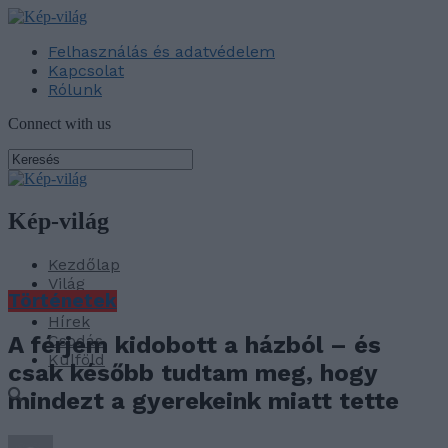
Felhasználás és adatvédelem
Kapcsolat
Rólunk
Connect with us
Kép-világ
Kezdőlap
Világ
Történetek
Baba
Hírek
Csodás
A férjem kidobott a házból – és
Külföld
csak később tudtam meg, hogy
mindezt a gyerekeink miatt tette