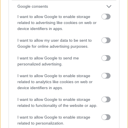
Google consents
Megszorította a kezemet, lágy mosoly ült az ajkán.
„Én is szeretlek, Mia. Együtt vagyunk benne.”
I want to allow Google to enable storage
related to advertising like cookies on web or
device identifiers in apps.
Oszd meg ezt a történetet családoddal és
barátaiddal. Lehet, hogy feldobja a napjukat és
I want to allow my user data to be sent to
inspirálja őket.
Google for online advertising purposes.
Ezt a cikket a mindennapi életéből vett történetek
I want to allow Google to send me
ihlették, és egy profi író írta. A nevekkel és/vagy
personalized advertising.
helyszínekkel való bármilyen hasonlóság pusztán a
véletlen műve. Minden kép csak és kizárólag
I want to allow Google to enable storage
illusztrációs célokat szolgál.
related to analytics like cookies on web or
device identifiers in apps.
via
I want to allow Google to enable storage
related to functionality of the website or app.
I want to allow Google to enable storage
Még több ebből a kategóriából: Történetek
related to personalization.