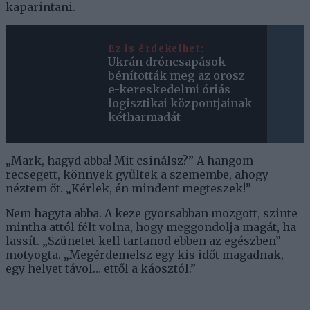
kaparintani.
Ez is érdekelhet:
Ukrán dróncsapások
bénították meg az orosz
e-kereskedelmi óriás
logisztikai központjainak
kétharmadát
„Mark, hagyd abba! Mit csinálsz?” A hangom
recsegett, könnyek gyűltek a szemembe, ahogy
néztem őt. „Kérlek, én mindent megteszek!”
Nem hagyta abba. A keze gyorsabban mozgott, szinte
mintha attól félt volna, hogy meggondolja magát, ha
lassít. „Szünetet kell tartanod ebben az egészben” –
motyogta. „Megérdemelsz egy kis időt magadnak,
egy helyet távol… ettől a káosztól.”