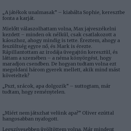
„A játékok unalmasak” – kiabálta Sophie, keresztbe
fonta a karját.
Mielőtt válaszolhattam volna, Max jajveszékelni
kezdett – minden ok nélkül, csak csatlakozott a
káoszhoz, ahogy mindig is tette. Éreztem, ahogy a
feszültség egyre nő, és Mark is érezte.
Rápillantottam az irodája üvegajtón keresztül, és
láttam a szemében – a néma könyörgést, hogy
maradjon csendben. De hogyan tudtam volna ezt
megoldani három gyerek mellett, akik mind mást
követeltek?
„Pszt, srácok, apa dolgozik” – suttogtam, már
tudtam, hogy reménytelen.
„Miért nem játszhat velünk apa?” Oliver ezúttal
hangosabban nyafogott.
Legszívesebben üvöltöttem volna. Már mindent