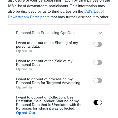
Visszapislogtam a könnyeimet, és felnéztem rá.
disclosure of your personal information by third parties on the
„Köszönöm. El sem hiszem, hogy sikerült mindezt
IAB’s list of downstream participants. This information may
véghezvinned.”
also be disclosed by us to third parties on the
IAB’s List of
Downstream Participants
that may further disclose it to other
Kuncogott, és megrázta a fejét. „Nem volt könnyű, de
third parties.
megoldottuk. Együtt.”
Please note that this website/app uses one or more Google
Personal Data Processing Opt Outs
Aznap este, amikor egy egyszerű, nevetéssel és
services and may gather and store information including but
történetekkel teli vacsorán osztoztunk, rájöttem,
not limited to your visit or usage behaviour. You may click to
I want to opt-out of the Sharing of my
mennyi minden megváltozott.
personal data.
grant or deny consent to Google and its third-party tags to
Opted In
use your data for below specified purposes in below Google
consent section.
I want to opt-out of the Sale of my
Miután lefektettük a gyerekeket, Mark és én
Personal Data.
Opted In
fáradtan, de elégedetten telepedtünk le a kanapéra. A
kezemért nyúlt.
I want to opt-out of processing my
Personal Data for Targeted Advertising.
„Sajnálom, ahogyan az előbb reagáltam.
Opted In
Túlterheltnek éreztem magam, és nem tudtam,
hogyan segítsek”.
I want to opt-out of Collection, Use,
Retention, Sale, and/or Sharing of my
Neki dőltem, a szívem megtelt. „Nagyra értékelem,
Personal Data that Is Unrelated with the
Purposes for which it was collected.
Mark. Köszönöm, hogy emlékeztetsz az értékemre.
Opted Out
Szeretlek.”