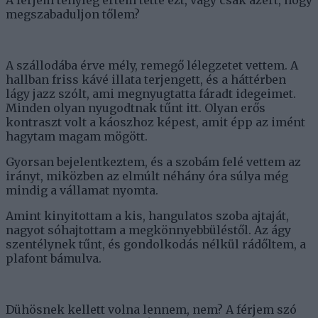
A férjem tényleg értem tette ezt, vagy csak azért, hogy
megszabaduljon tőlem?
A szállodába érve mély, remegő lélegzetet vettem. A
hallban friss kávé illata terjengett, és a háttérben
lágy jazz szólt, ami megnyugtatta fáradt idegeimet.
Minden olyan nyugodtnak tűnt itt. Olyan erős
kontraszt volt a káoszhoz képest, amit épp az imént
hagytam magam mögött.
Gyorsan bejelentkeztem, és a szobám felé vettem az
irányt, miközben az elmúlt néhány óra súlya még
mindig a vállamat nyomta.
Amint kinyitottam a kis, hangulatos szoba ajtaját,
nagyot sóhajtottam a megkönnyebbüléstől. Az ágy
szentélynek tűnt, és gondolkodás nélkül rádőltem, a
plafont bámulva.
Dühösnek kellett volna lennem, nem? A férjem szó