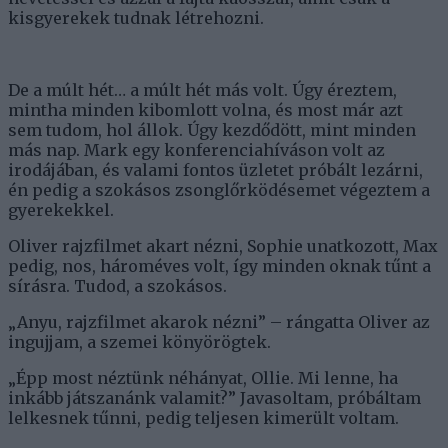
kisgyerekek tudnak létrehozni.
De a múlt hét… a múlt hét más volt. Úgy éreztem,
mintha minden kibomlott volna, és most már azt
sem tudom, hol állok. Úgy kezdődött, mint minden
más nap. Mark egy konferenciahíváson volt az
irodájában, és valami fontos üzletet próbált lezárni,
én pedig a szokásos zsonglőrködésemet végeztem a
gyerekekkel.
Oliver rajzfilmet akart nézni, Sophie unatkozott, Max
pedig, nos, hároméves volt, így minden oknak tűnt a
sírásra. Tudod, a szokásos.
„Anyu, rajzfilmet akarok nézni” – rángatta Oliver az
ingujjam, a szemei könyörögtek.
„Épp most néztünk néhányat, Ollie. Mi lenne, ha
inkább játszanánk valamit?” Javasoltam, próbáltam
lelkesnek tűnni, pedig teljesen kimerült voltam.