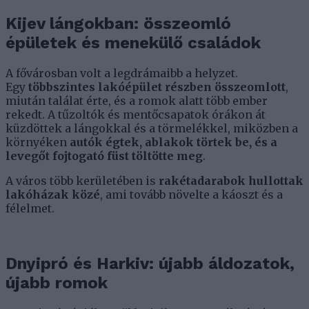
Kijev lángokban: összeomló
épületek és menekülő családok
A fővárosban volt a legdrámaibb a helyzet.
Egy
többszintes lakóépület részben összeomlott
,
miután találat érte, és a romok alatt több ember
rekedt. A tűzoltók és mentőcsapatok órákon át
küzdöttek a lángokkal és a törmelékkel, miközben a
környéken
autók égtek, ablakok törtek be, és a
levegőt fojtogató füst töltötte meg
.
A város több kerületében is
rakétadarabok hullottak
lakóházak közé
, ami tovább növelte a káoszt és a
félelmet.
Dnyipró és Harkiv: újabb áldozatok,
újabb romok