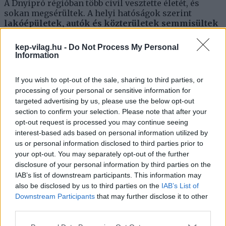
A Dnyipró régióban több civil vesztette életét, és
sokan megsérültek. A helyi hatóságok szerint
lakóépületek, autók és közterületek semmisültek
meg
, a támadás pedig olyan erős volt, hogy még a
távolabbi városrészekben is érezni lehetett a
kep-vilag.hu -
Do Not Process My Personal
lökéshullámot.
Information
Harkivban drón- és rakétacsapások okoztak súlyos
If you wish to opt-out of the sale, sharing to third parties, or
károkat. A támadások
gyermekeket is
processing of your personal or sensitive information for
megsebesítettek
, ami újra rávilágít arra, hogy a
frontvonalon a civilek fizetik a legnagyobb árat.
targeted advertising by us, please use the below opt-out
section to confirm your selection. Please note that after your
opt-out request is processed you may continue seeing
interest-based ads based on personal information utilized by
A háború átterjed: tűzben álló orosz
us or personal information disclosed to third parties prior to
olajfinomító
your opt-out. You may separately opt-out of the further
disclosure of your personal information by third parties on the
IAB’s list of downstream participants. This information may
A konfliktus nem állt meg az ukrán határoknál.
also be disclosed by us to third parties on the
IAB’s List of
Oroszországban, a Krasznodari területen
óriási tűz
Downstream Participants
that may further disclose it to other
ütött ki egy olajfinomítóban
, miután dróntámadás
third parties.
érte. A lángok több épületre is átterjedtek, és a helyi
hatóságok szerint hosszú órákba telt megfékezni
Please note that this website/app uses one or more Google