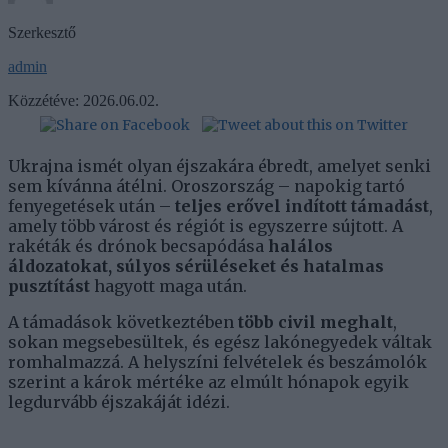
Szerkesztő
admin
Közzétéve:
2026.06.02.
Ukrajna ismét olyan éjszakára ébredt, amelyet senki
sem kívánna átélni. Oroszország – napokig tartó
fenyegetések után –
teljes erővel indított támadást
,
amely több várost és régiót is egyszerre sújtott. A
rakéták és drónok becsapódása
halálos
áldozatokat, súlyos sérüléseket és hatalmas
pusztítást
hagyott maga után.
A támadások következtében
több civil meghalt
,
sokan megsebesültek, és egész lakónegyedek váltak
romhalmazzá. A helyszíni felvételek és beszámolók
szerint a károk mértéke az elmúlt hónapok egyik
legdurvább éjszakáját idézi.