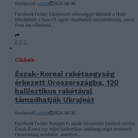
Szerkesztő
admin
2026.08.06.
FacebookTwitter Elképesztő sebességgel ütközött a Hold
felszínének a SpaceX egyik elszabadult rakétafokozata, amely
évek óta céltalanul...
Cikkek
Észak-Koreai rakétaegység
érkezett Oroszországba, 120
ballisztikus rakétával
támadhatják Ukrajnát
Szerkesztő
admin
2026.08.06.
FacebookTwitter Nyugati és ukrán hírszerzési források szerint
Észak-Korea egy teljes ballisztikus rakétaegységet vezényelt
Oroszország területére, amellyel...