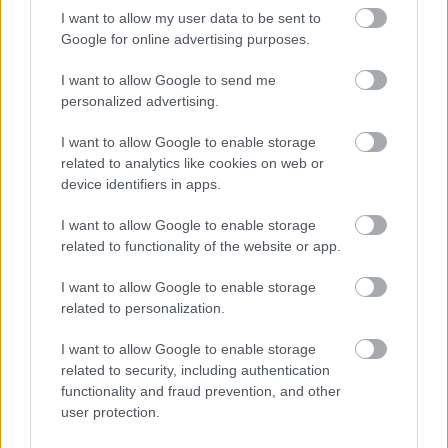
rémálommá. Ukrajna lakói továbbra is kitartanak, de
I want to allow my user data to be sent to
minden támadás újabb sebeket ejt – nemcsak az
Google for online advertising purposes.
országon, hanem az emberek lelkén is.
Szerinted meddig maradhat tétlen a nemzetközi
I want to allow Google to send me
közösség, mielőtt valódi lépéseket tesz a konfliktus
personalized advertising.
megfékezésére?
I want to allow Google to enable storage
related to analytics like cookies on web or
device identifiers in apps.
I want to allow Google to enable storage
Még több ebből a kategóriából: Cikkek
related to functionality of the website or app.
I want to allow Google to enable storage
Cikkek
related to personalization.
Az Európai Unió dönthet a
I want to allow Google to enable storage
related to security, including authentication
lefagyasztott orosz vagyon
functionality and fraud prevention, and other
sorsáról
user protection.