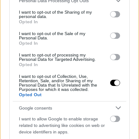
Personal Data Processing Opt Outs
őket.
services and may gather and store information including but
not limited to your visit or usage behaviour. You may click to
I want to opt-out of the Sharing of my
A Krím fölött is aktiválták a légvédelmet, ami azt
personal data.
jelzi: a háború egyre inkább kétirányúvá válik.
grant or deny consent to Google and its third-party tags to
Opted In
use your data for below specified purposes in below Google
consent section.
I want to opt-out of the Sale of my
Personal Data.
A konfliktus új szintre lépett
Opted In
I want to opt-out of processing my
Moszkva szerint a támadások „válaszcsapások”
Personal Data for Targeted Advertising.
voltak, ám a nemzetközi közösség egyre nagyobb
Opted In
aggodalommal figyeli a helyzetet. A háború
brutálisabb, kiszámíthatatlanabb és veszélyesebb
,
I want to opt-out of Collection, Use,
Retention, Sale, and/or Sharing of my
mint valaha.
Personal Data that Is Unrelated with the
Purposes for which it was collected.
A kérdés már nem az, hogy mikor lesz vége – hanem
Opted Out
az, hogy
milyen árat kell még fizetni
, mire eljutunk
odáig.
Google consents
I want to allow Google to enable storage
related to advertising like cookies on web or
A világ újra szembesült azzal, milyen törékeny a
device identifiers in apps.
béke, és milyen gyorsan válhat egy átlagos éjszaka