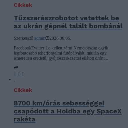
Cikkek
Tűzszerészrobotot vetettek be
az ukrán gépnél talált bombánál
Szerkesztő
admin
2026.08.06.
FacebookTwitter Le kellett zárni Németország egyik
legfontosabb teherforgalmi futópályáját, miután egy
ismeretlen eredetű, gyújtószerkezettel ellátott drónt...
Cikkek
8700 km/órás sebességgel
csapódott a Holdba egy SpaceX
rakéta