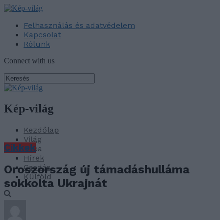
Felhasználás és adatvédelem
Kapcsolat
Rólunk
Connect with us
Kép-világ
Kezdőlap
Világ
Cikkek
Baba
Hírek
Csodás
Oroszország új támadáshulláma
Külföld
sokkolta Ukrajnát