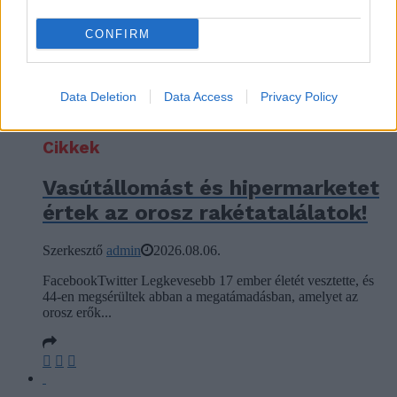
Szerkesztő
admin
2026.08.06.
FacebookTwitter Hónapok óta húzódó jogi és politikai
CONFIRM
csatározások után az Európai Unió a döntő fázisba lépett:...
Data Deletion
Data Access
Privacy Policy
Cikkek
Vasútállomást és hipermarketet
értek az orosz rakétatalálatok!
Szerkesztő
admin
2026.08.06.
FacebookTwitter Legkevesebb 17 ember életét vesztette, és
44-en megsérültek abban a megatámadásban, amelyet az
orosz erők...